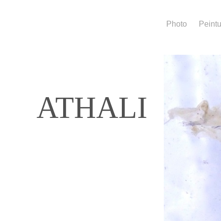
accueil
Photo
Peint
ATHAL
I